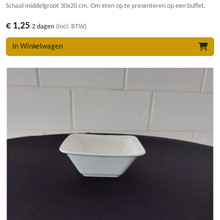
Schaal middelgroot 30x20 cm. Om eten op te presenteren op een buffet.
€
1,25
2 dagen
(Incl. BTW)
In Winkelwagen