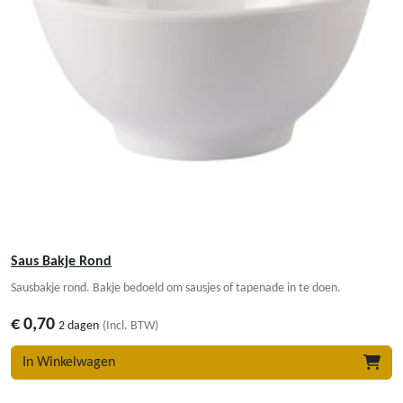
Saus Bakje Rond
Sausbakje rond. Bakje bedoeld om sausjes of tapenade in te doen.
€
0,70
2 dagen
(Incl. BTW)
In Winkelwagen