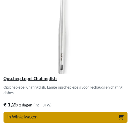
Opschep Lepel Chafingdish
Opscheplepel Chafingdish. Lange opscheplepels voor rechauds en chafing
dishes.
€
1,25
2 dagen
(Incl. BTW)
In Winkelwagen