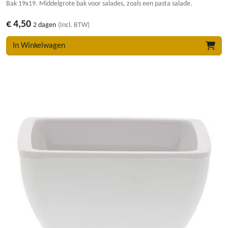
Bak 19x19. Middelgrote bak voor salades, zoals een pasta salade.
€
4,50
2 dagen
(Incl. BTW)
In Winkelwagen