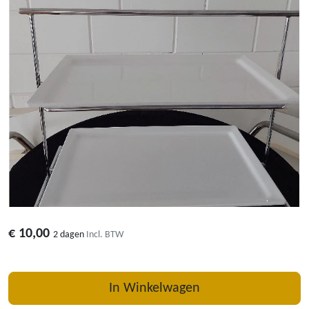
€
10,00
2 dagen
Incl. BTW
In Winkelwagen