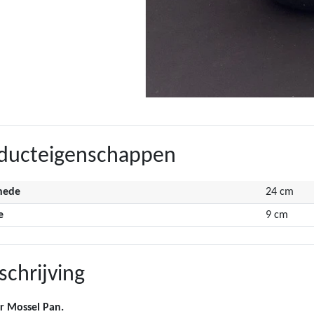
ducteigenschappen
nede
24 cm
e
9 cm
chrijving
r Mossel Pan.