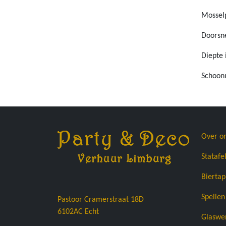
Mossel
Doorsne
Diepte 
Schoonm
Over o
Statafe
Bierta
Spellen
Pastoor Cramerstraat 18D
6102AC
Echt
Glaswe