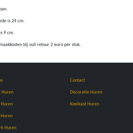
pan.
de is 24 cm.
is 9 cm.
aakkosten bij vuil retour 2 euro per stuk.
ns
Contact
l Huren
Decoratie Huren
p Huren
Koelkast Huren
 Huren
rk Huren