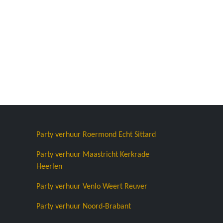
Party verhuur Roermond Echt Sittard
Party verhuur Maastricht Kerkrade
Heerlen
Party verhuur Venlo Weert Reuver
Party verhuur Noord-Brabant