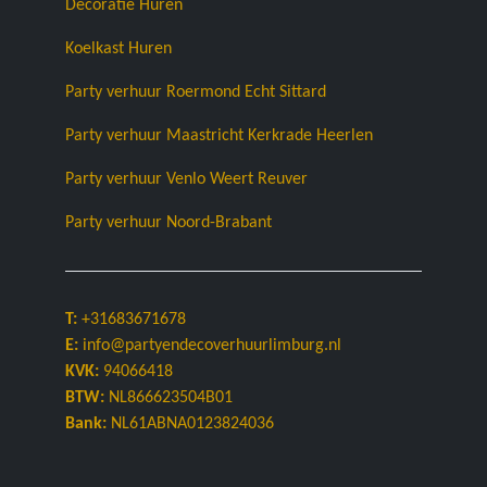
Decoratie Huren
Koelkast Huren
Party verhuur Roermond Echt Sittard
Party verhuur Maastricht Kerkrade Heerlen
Party verhuur Venlo Weert Reuver
Party verhuur Noord-Brabant
T:
+31683671678
E:
info@partyendecoverhuurlimburg.nl
KVK:
94066418
BTW:
NL866623504B01
Bank:
NL61ABNA0123824036