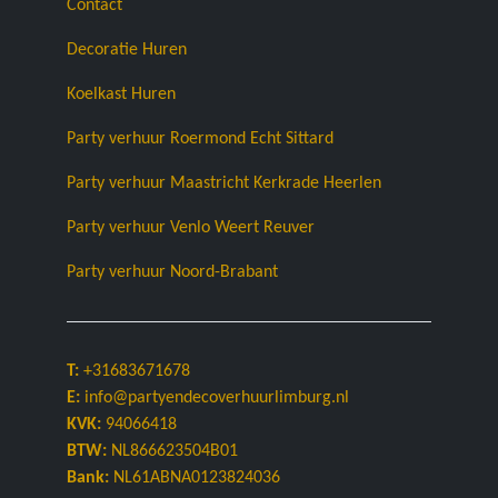
Contact
Decoratie Huren
Koelkast Huren
Party verhuur Roermond Echt Sittard
Party verhuur Maastricht Kerkrade Heerlen
Party verhuur Venlo Weert Reuver
Party verhuur Noord-Brabant
T:
+31683671678
E:
info@partyendecoverhuurlimburg.nl
KVK:
94066418
BTW:
NL866623504B01
Bank:
NL61ABNA0123824036